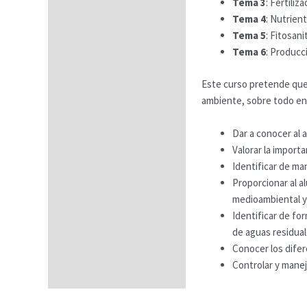
Tema 3
: Fertiliz
Tema 4
: Nutrien
FAQs
Tema 5
: Fitosani
Tema 6
: Producc
Este curso pretende que 
ambiente, sobre todo en e
Dar a conocer al a
Valorar la importa
Identificar de ma
Proporcionar al a
medioambiental y
Identificar de fo
de aguas residual
Conocer los difer
Controlar y manej