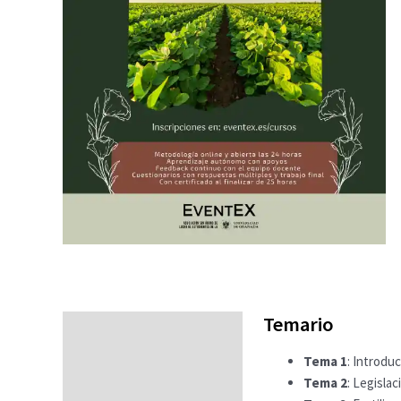
Temario
Temario
Tema 1
: Introduc
Fechas
Tema 2
: Legislac
Datos generales