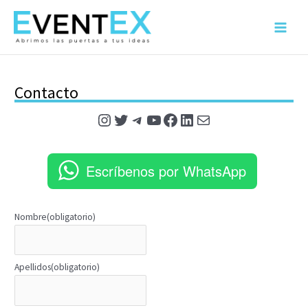
Ir
al
Main
contenido
Menu
Contacto
Instagram
Twitter
Telegram
YouTube
Facebook
LinkedIn
Mail
Escríbenos por WhatsApp
Nombre
(obligatorio)
Apellidos
(obligatorio)