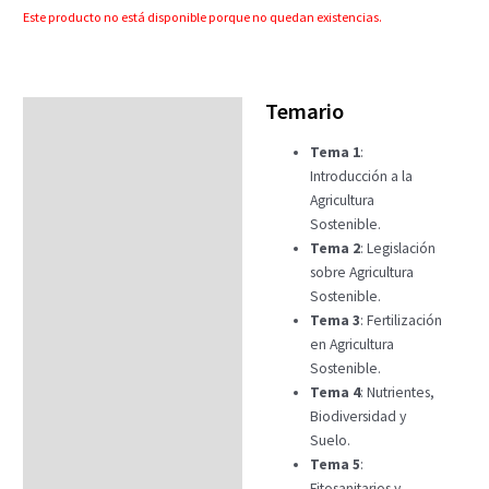
Este producto no está disponible porque no quedan existencias.
Temario
Temario
Tema 1
:
Fechas
Introducción a la
Datos generales
Agricultura
Sostenible.
FAQs
Tema 2
: Legislación
sobre Agricultura
Sostenible.
Tema 3
: Fertilización
en Agricultura
Sostenible.
Tema 4
: Nutrientes,
Biodiversidad y
Suelo.
Tema 5
:
Fitosanitarios y