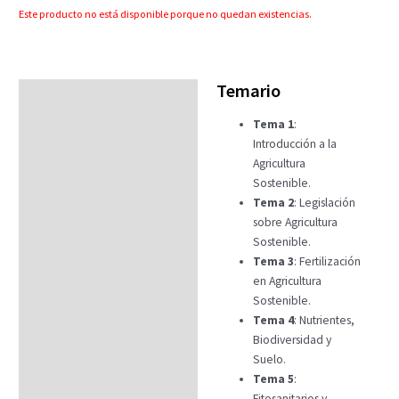
Este producto no está disponible porque no quedan existencias.
Temario
Temario
Tema 1
:
Fechas
Introducción a la
Datos generales
Agricultura
Sostenible.
FAQs
Tema 2
: Legislación
sobre Agricultura
Sostenible.
Tema 3
: Fertilización
en Agricultura
Sostenible.
Tema 4
: Nutrientes,
Biodiversidad y
Suelo.
Tema 5
:
Fitosanitarios y