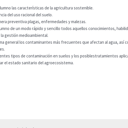
lumno las características de la agricultura sostenible.
ncia del uso racional del suelo.
nera preventiva plagas, enfermedades y malezas.
lumno de un modo rápido y sencillo todos aquellos conocimientos, habili
 la gestión medioambiental.
rma general los contaminantes más frecuentes que afectan al agua, así c
es.
entes tipos de contaminación en suelos y los posiblestratamientos aplic
ar el estado sanitario del agroecosistema.