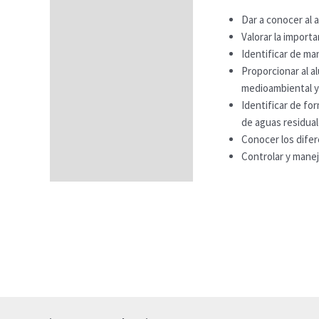
Temario
Dar a conocer al a
Fechas
Valorar la importa
Identificar de ma
Datos generales
Proporcionar al a
FAQs
medioambiental y
Identificar de fo
de aguas residual
Conocer los difer
Controlar y manej