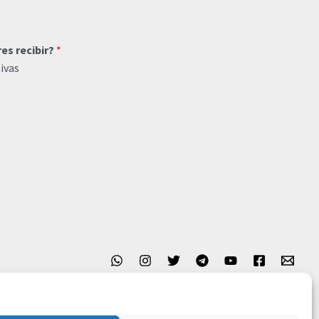
res recibir?
*
ivas
o