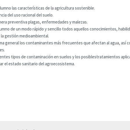
lumno las características de la agricultura sostenible.
ncia del uso racional del suelo.
nera preventiva plagas, enfermedades y malezas.
lumno de un modo rápido y sencillo todos aquellos conocimientos, habili
 la gestión medioambiental.
rma general los contaminantes más frecuentes que afectan al agua, así c
es.
entes tipos de contaminación en suelos y los posiblestratamientos aplic
ar el estado sanitario del agroecosistema.