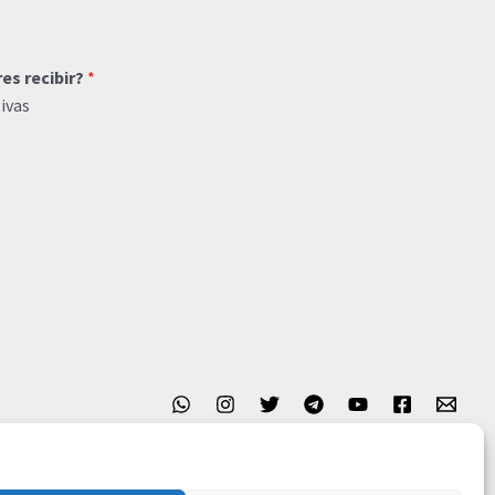
res recibir?
*
ivas
o