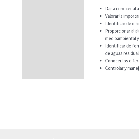
Temario
Dar a conocer al a
Fechas
Valorar la importa
Identificar de ma
Datos generales
Proporcionar al a
FAQs
medioambiental y
Identificar de fo
de aguas residual
Conocer los difer
Controlar y manej