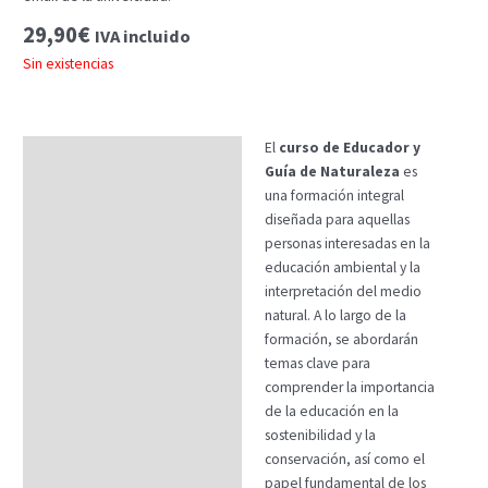
29,90
€
IVA incluido
Sin existencias
El
curso de Educador y
Descripción
Guía de Naturaleza
es
Temario
una formación integral
diseñada para aquellas
Fechas
personas interesadas en la
educación ambiental y la
Datos generales
interpretación del medio
FAQs
natural. A lo largo de la
formación, se abordarán
temas clave para
comprender la importancia
de la educación en la
sostenibilidad y la
conservación, así como el
papel fundamental de los