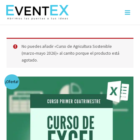
Ir
al
Main
contenido
Menu
No puedes añadir «Curso de Agricultura Sostenible
(marzo-mayo 2026)» al carrito porque el producto está
agotado.
¡Oferta!