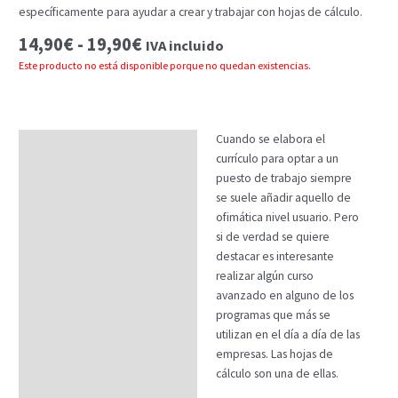
específicamente para ayudar a crear y trabajar con hojas de cálculo.
Rango
14,90
€
-
19,90
€
IVA incluido
de
Este producto no está disponible porque no quedan existencias.
precios:
desde
14,90€
hasta
Cuando se elabora el
Descripción
19,90€
currículo para optar a un
Temario
puesto de trabajo siempre
se suele añadir aquello de
Fechas
ofimática nivel usuario. Pero
si de verdad se quiere
Datos generales
destacar es interesante
Créditos ECTS
realizar algún curso
avanzado en alguno de los
FAQs
programas que más se
utilizan en el día a día de las
empresas. Las hojas de
cálculo son una de ellas.