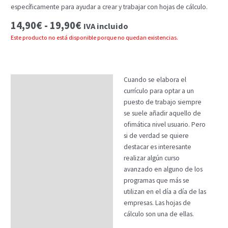
específicamente para ayudar a crear y trabajar con hojas de cálculo.
Rango
14,90
€
-
19,90
€
IVA incluido
de
Este producto no está disponible porque no quedan existencias.
precios:
desde
14,90€
hasta
Cuando se elabora el
Descripción
19,90€
currículo para optar a un
Temario
puesto de trabajo siempre
se suele añadir aquello de
Fechas
ofimática nivel usuario. Pero
si de verdad se quiere
Datos generales
destacar es interesante
Créditos ECTS
realizar algún curso
avanzado en alguno de los
FAQs
programas que más se
utilizan en el día a día de las
empresas. Las hojas de
cálculo son una de ellas.