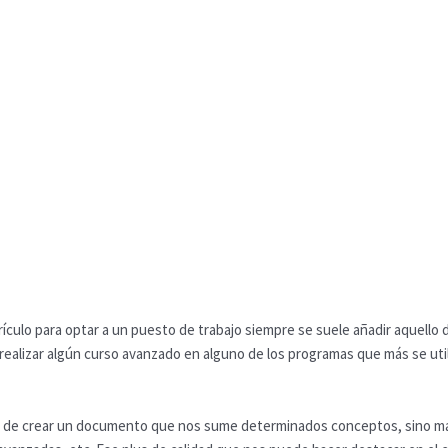
desde
14,90€
hasta
19,90€
ículo para optar a un puesto de trabajo siempre se suele añadir aquello d
ealizar algún curso avanzado en alguno de los programas que más se utiliz
 de crear un documento que nos sume determinados conceptos, sino más 