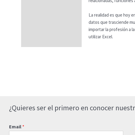
relacionadas, funciones 
Datos generales
Créditos ECTS
La realidad es que hoy en
datos que trasciende much
FAQs
importar la profesión a 
utilizar Excel.
¿Quieres ser el primero en conocer nuestr
Email
*