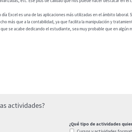
avanzadas, etc. Ese plus de calidad que nos puede hacer destacar en el c
 día Excel es una de las aplicaciones más utilizadas en el ámbito laboral
o más que a la contabilidad, ya que facilita la manipulación y tratamient
la que se acabe dedicando el estudiante, sea muy probable que en algún m
as actividades?
¿Qué tipo de actividades quie
Cursos y actividades format