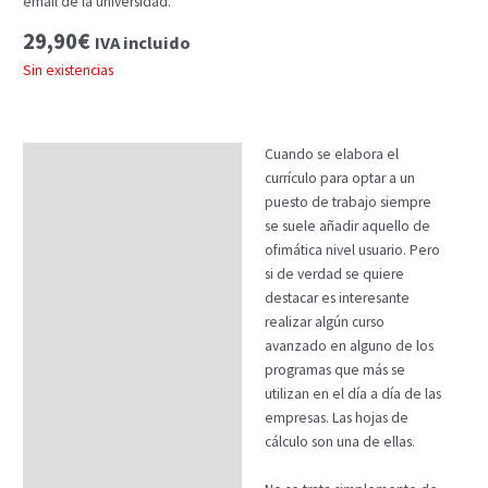
email de la universidad.
29,90
€
IVA incluido
Sin existencias
Cuando se elabora el
Descripción
currículo para optar a un
Temario
puesto de trabajo siempre
se suele añadir aquello de
Fechas
ofimática nivel usuario. Pero
si de verdad se quiere
Datos generales
destacar es interesante
FAQs
realizar algún curso
avanzado en alguno de los
programas que más se
utilizan en el día a día de las
empresas. Las hojas de
cálculo son una de ellas.