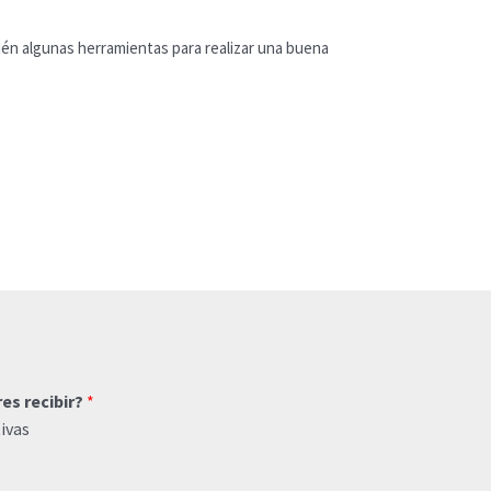
ién algunas herramientas para realizar una buena
res recibir?
*
ivas
o