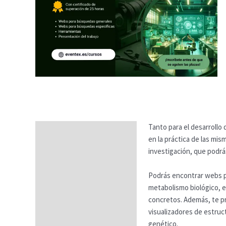
Tanto para el desarrollo
Descripción
en la práctica de las mi
Temario
investigación, que podrá
Fechas
Podrás encontrar webs pa
metabolismo biológico, 
Datos generales
concretos. Además, te p
FAQs
visualizadores de estruct
genético.