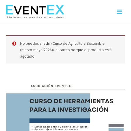
Ir
al
Main
contenido
Menu
No puedes añadir «Curso de Agricultura Sostenible
(marzo-mayo 2026)» al carrito porque el producto está
agotado.