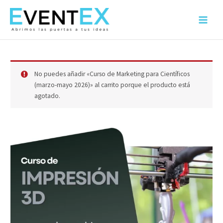
Ir
al
Main
contenido
Menu
No puedes añadir «Curso de Marketing para Científicos
(marzo-mayo 2026)» al carrito porque el producto está
agotado.