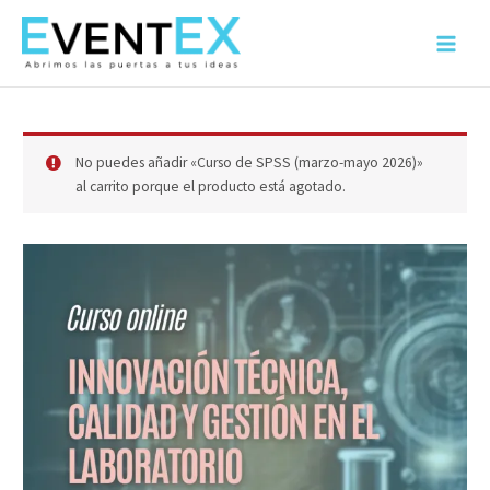
Ir
al
Main
contenido
Menu
No puedes añadir «Curso de SPSS (marzo-mayo 2026)»
al carrito porque el producto está agotado.