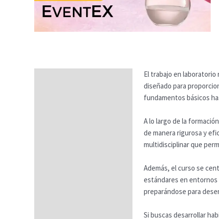
El trabajo en laboratorio 
Descripción
diseñado para proporcion
Temario
fundamentos básicos hast
Fechas
A lo largo de la formaci
de manera rigurosa y efi
Datos generales
multidisciplinar que perm
FAQs
Además, el curso se cent
estándares en entornos c
preparándose para dese
Si buscas desarrollar hab