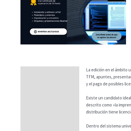
La edición en el ámbito u
Descripción
TFM, apuntes, presentaci
Temario
y el pago de posibles lice
Fechas
Existe un candidato ideal
descrito como «la imprent
Datos generales
distribución tiene licen
FAQs
Dentro del sistema unive