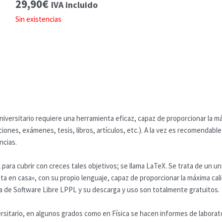
29,90
€
IVA incluido
Sin existencias
niversitario requiere una herramienta eficaz, capaz de proporcionar la má
ones, exámenes, tesis, libros, artículos, etc.). A la vez es recomenda
ncias.
 para cubrir con creces tales objetivos; se llama LaTeX. Se trata de un u
a en casa», con su propio lenguaje, capaz de proporcionar la máxima calid
cia de Software Libre LPPL y su descarga y uso son totalmente gratuitos.
rsitario, en algunos grados como en Física se hacen informes de laborat