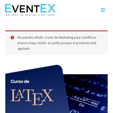
Ir
al
Main
contenido
Menu
No puedes añadir «Curso de Marketing para Científicos
(marzo-mayo 2026)» al carrito porque el producto está
agotado.