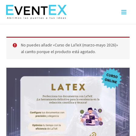
Ir
al
Main
contenido
Menu
No puedes añadir «Curso de LaTeX (marzo-mayo 2026)»
al carrito porque el producto está agotado.