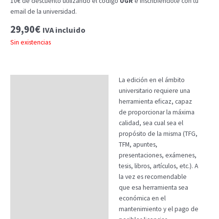
10€ de descuento utilizando el código
UGR
e inscribiendote con tu
email de la universidad.
29,90
€
IVA incluido
Sin existencias
La edición en el ámbito
Descripción
universitario requiere una
Temario
herramienta eficaz, capaz
de proporcionar la máxima
Fechas
calidad, sea cual sea el
propósito de la misma (TFG,
Datos generales
TFM, apuntes,
FAQs
presentaciones, exámenes,
tesis, libros, artículos, etc.). A
la vez es recomendable
que esa herramienta sea
económica en el
mantenimiento y el pago de