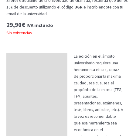
Si eres estudiante de la Universidad de Granada, recuerda que tienes
10€ de descuento utilizando el código
UGR
e inscribiendote con tu
email de la universidad.
29,90
€
IVA incluido
Sin existencias
La edición en el ámbito
Descripción
universitario requiere una
Temario
herramienta eficaz, capaz
de proporcionar la máxima
Fechas
calidad, sea cual sea el
propósito de la misma (TFG,
Datos generales
TFM, apuntes,
FAQs
presentaciones, exámenes,
tesis, libros, artículos, etc.). A
la vez es recomendable
que esa herramienta sea
económica en el