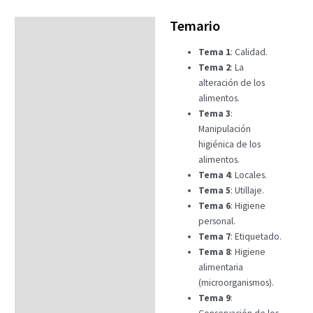
Temario
Temario
Tema 1
: Calidad.
Fechas
Tema 2
: La
Datos generales
alteración de los
alimentos.
FAQs
Tema 3
:
Manipulación
higiénica de los
alimentos.
Tema 4
: Locales.
Tema 5
: Utillaje.
Tema 6
: Higiene
personal.
Tema 7
: Etiquetado.
Tema 8
: Higiene
alimentaria
(microorganismos).
Tema 9
: