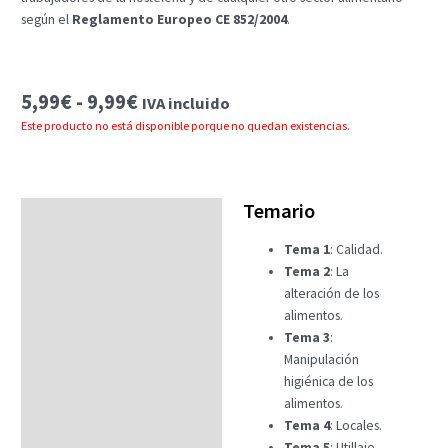
según el
Reglamento Europeo CE 852/2004
.
Rango
5,99
€
-
9,99
€
IVA incluido
de
Este producto no está disponible porque no quedan existencias.
precios:
desde
5,99€
hasta
Temario
Temario
9,99€
Tema 1
: Calidad.
Fechas
Tema 2
: La
Datos generales
alteración de los
alimentos.
FAQs
Tema 3
:
Manipulación
higiénica de los
alimentos.
Tema 4
: Locales.
Tema 5
: Utillaje.