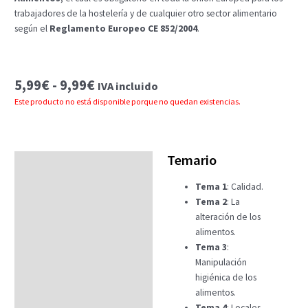
trabajadores de la hostelería y de cualquier otro sector alimentario
según el
Reglamento Europeo CE 852/2004
.
Rango
5,99
€
-
9,99
€
IVA incluido
de
Este producto no está disponible porque no quedan existencias.
precios:
desde
5,99€
hasta
Temario
Temario
9,99€
Tema 1
: Calidad.
Fechas
Tema 2
: La
Datos generales
alteración de los
alimentos.
FAQs
Tema 3
:
Manipulación
higiénica de los
alimentos.
Tema 4
: Locales.