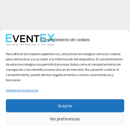
Mi cuenta
Consentimiento de cookies
Aviso legal
Política de privacidad
Para ofrecer las mejores experiencias, utilizamos tecnologías como las cookies
Condiciones de compra
para almacenar y/o acceder a la información del dispositivo. El consentimiento
Política de cookies
de estas tecnologías nos permitirá procesar datos como el comportamiento de
navegación o las identificaciones únicas en este sitio. No consentir o retirar el
consentimiento, puede afectar negativamente a ciertas características y
funciones.
Gestionar los servicios
Aceptar
Ver preferencias
Copyright © 2026 Asociación Event Experience Organization