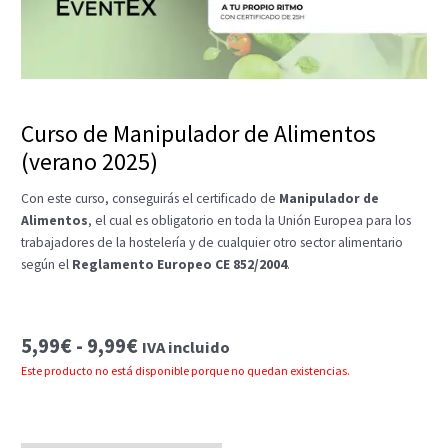
Curso de Manipulador de Alimentos
(verano 2025)
Con este curso, conseguirás el certificado de
Manipulador de
Alimentos
, el cual es obligatorio en toda la Unión Europea para los
trabajadores de la hostelería y de cualquier otro sector alimentario
según el
Reglamento Europeo CE 852/2004
.
Rango
5,99
€
-
9,99
€
IVA incluido
de
Este producto no está disponible porque no quedan existencias.
precios:
desde
5,99€