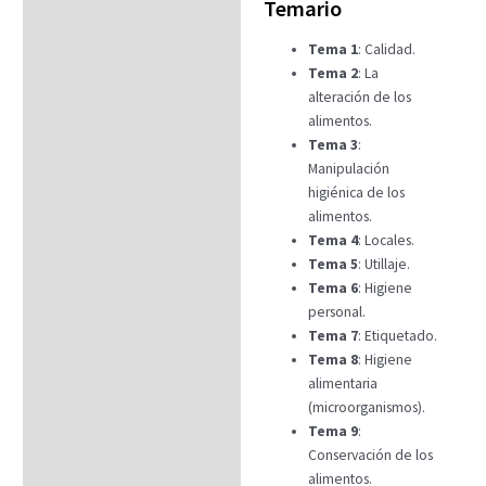
hasta
Temario
Temario
9,99€
Tema 1
: Calidad.
Fechas
Tema 2
: La
Datos generales
alteración de los
alimentos.
FAQs
Tema 3
:
Manipulación
higiénica de los
alimentos.
Tema 4
: Locales.
Tema 5
: Utillaje.
Tema 6
: Higiene
personal.
Tema 7
: Etiquetado.
Tema 8
: Higiene
alimentaria
(microorganismos).
Tema 9
:
Conservación de los
alimentos.