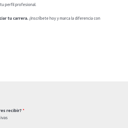
tu perfil profesional.
iar tu carrera.
¡Inscríbete hoy y marca la diferencia con
res recibir?
*
ivas
o