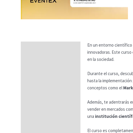
En un entorno científico
Descripción
innovadoras. Este curso 
Temario
en la sociedad.
Fechas
Durante el curso, descub
hasta la implementación 
Datos generales
conceptos como el
Mark
FAQs
Además, te adentrarás e
vender en mercados como 
una
institución científ
El curso es completame