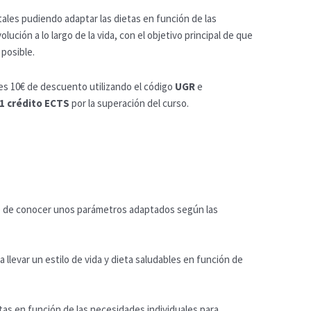
tales pudiendo adaptar las dietas en función de las
ución a lo largo de la vida, con el objetivo principal de que
 posible.
es 10€ de descuento utilizando el código
UGR
e
1 crédito ECTS
por la superación del curso.
e de conocer unos parámetros adaptados según las
 llevar un estilo de vida y dieta saludables en función de
etas en función de las necesidades individuales para