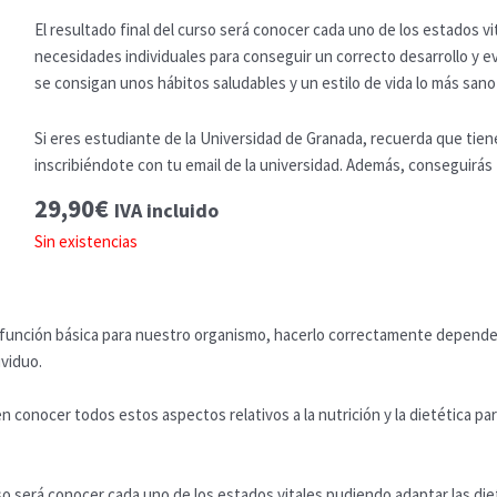
El resultado final del curso será conocer cada uno de los estados vi
necesidades individuales para conseguir un correcto desarrollo y evol
se consigan unos hábitos saludables y un estilo de vida lo más sano
Si eres estudiante de la Universidad de Granada, recuerda que tien
inscribiéndote con tu email de la universidad. Además, conseguirás
29,90
€
IVA incluido
Sin existencias
 función básica para nuestro organismo, hacerlo correctamente depend
viduo.
conocer todos estos aspectos relativos a la nutrición y la dietética para
rso será conocer cada uno de los estados vitales pudiendo adaptar las di