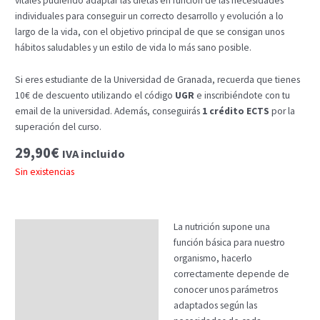
vitales pudiendo adaptar las dietas en función de las necesidades
individuales para conseguir un correcto desarrollo y evolución a lo
largo de la vida, con el objetivo principal de que se consigan unos
hábitos saludables y un estilo de vida lo más sano posible.
Si eres estudiante de la Universidad de Granada, recuerda que tienes
10€ de descuento utilizando el código
UGR
e inscribiéndote con tu
email de la universidad. Además, conseguirás
1 crédito ECTS
por la
superación del curso.
29,90
€
IVA incluido
Sin existencias
La nutrición supone una
Descripción
función básica para nuestro
Temario
organismo, hacerlo
correctamente depende de
Fechas
conocer unos parámetros
adaptados según las
Datos generales