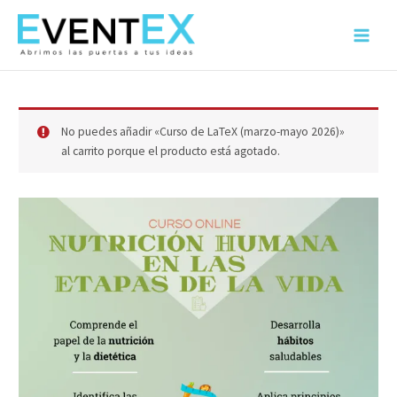
Ir
al
Main
contenido
Menu
No puedes añadir «Curso de LaTeX (marzo-mayo 2026)»
al carrito porque el producto está agotado.