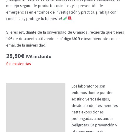
manejo seguro de productos químicos y la prevención de
emergencias en entornos de investigación y práctica. ¡Trabaja con
confianza y protege tu bienestar!
Si eres estudiante de la Universidad de Granada, recuerda que tienes
10€ de descuento utilizando el código
UGR
e inscribiéndote con tu
email de la universidad.
29,90
€
IVA incluido
Sin existencias
Los laboratorios son
Descripción
entornos donde pueden
Temario
existir diversos riesgos,
desde accidentes menores
Fechas
hasta exposiciones
prolongadas a sustancias
Datos generales
peligrosas. La prevención y
FAQs
el conocimiento de