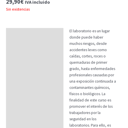
29,90
€
IVA incluido
Sin existencias
El laboratorio es un lugar
Descripción
donde puede haber
Temario
muchos riesgos, desde
accidentes leves como
Fechas
caídas, cortes, roces o
quemaduras de primer
Datos generales
grado, hasta enfermedades
FAQs
profesionales causadas por
una exposición continuada a
contaminantes químicos,
físicos o biológicos. La
finalidad de este curso es
promover el interés de los
trabajadores por la
seguridad en los
laboratorios. Para ello, es