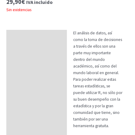
29,90
€
IVA incluido
Sin existencias
El análisis de datos, así
Descripción
como la toma de decisiones
Temario
a través de ellos son una
parte muy importante
Fechas
dentro del mundo
académico, así como del
Datos generales
mundo laboral en general.
FAQs
Para poder realizar estas
tareas estadísticas, se
puede utilizar R, no sólo por
su buen desempeño con la
estadística y por la gran
comunidad que tiene, sino
también por ser una
herramienta gratuita.