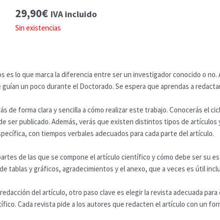
29,90
€
IVA incluido
Sin existencias
os es lo que marca la diferencia entre ser un investigador conocido o no.
e guían un poco durante el Doctorado. Se espera que aprendas a redactarl
 de forma clara y sencilla a cómo realizar este trabajo. Conocerás el cicl
 de ser publicado. Además, verás que existen distintos tipos de artículos
specífica, con tiempos verbales adecuados para cada parte del artículo.
partes de las que se compone el artículo científico y cómo debe ser su e
e tablas y gráficos, agradecimientos y el anexo, que a veces es útil inclu
redacción del artículo, otro paso clave es elegir la revista adecuada par
tífico. Cada revista pide a los autores que redacten el artículo con un 