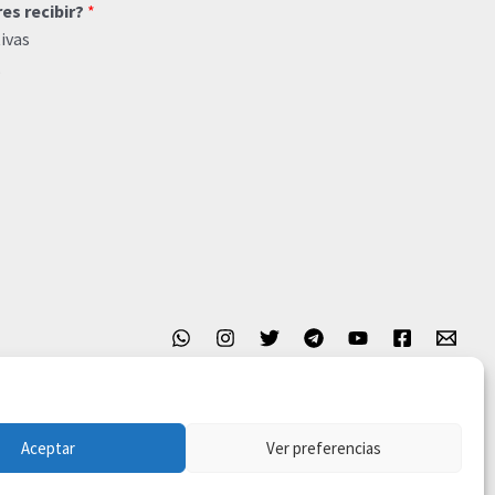
res recibir?
*
ivas
o
Aceptar
Ver preferencias