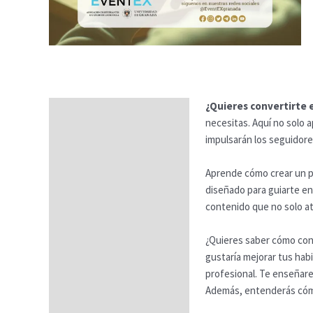
¿Quieres convertirte e
Descripción
necesitas. Aquí no solo a
Temario
impulsarán los seguidore
Fechas
Aprende cómo crear un pl
diseñado para guiarte e
Datos generales
contenido que no solo atr
FAQs
¿Quieres saber cómo cont
gustaría mejorar tus hab
profesional. Te enseñare
Además, entenderás cómo 