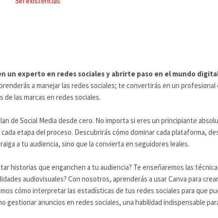
Sin existencias
n un experto en redes sociales y abrirte paso en el mundo digita
prenderás a manejar las redes sociales; te convertirás en un profesional
s de las marcas en redes sociales.
an de Social Media desde cero. No importa si eres un principiante absolu
n cada etapa del proceso. Descubrirás cómo dominar cada plataforma, de
aiga a tu audiencia, sino que la convierta en seguidores leales.
ar historias que enganchen a tu audiencia? Te enseñaremos las técnicas d
ilidades audiovisuales? Con nosotros, aprenderás a usar Canva para crear
mos cómo interpretar las estadísticas de tus redes sociales para que pue
gestionar anuncios en redes sociales, una habilidad indispensable para