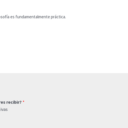
losofía es fundamentalmente práctica.
res recibir?
*
ivas
o