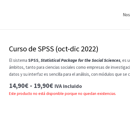
Nos
Curso de SPSS (oct-dic 2022)
El sistema
SPSS
,
Statistical Package for the Social Sciences
, es 
ámbitos, tanto para ciencias sociales como empresas de investigac
datos y su interfaz es sencilla para el análisis, con módulos que s
Rango
14,90
€
-
19,90
€
IVA incluido
de
Este producto no está disponible porque no quedan existencias.
precios:
desde
14,90€
hasta
19,90€