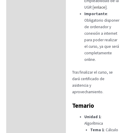
Empleabilidad de la
UGR [
enlace
].
Importante
:
Obligatorio disponer
de ordenador y
conexión a internet
para poder realizar
el curso, ya que será
completamente
online.
Tras finalizar el curso, se
dará certificado de
asistencia y
aprovechamiento.
Temario
Unidad 1
:
Algorítmica
Tema 1
: Cálculo