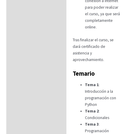
conexión a internet
para poder realizar
el curso, ya que será
completamente
online.
Tras finalizar el curso, se
dará certificado de
asistencia y
aprovechamiento.
Temario
Tema 1
:
Introducción a la
programación con
Python
Tema 2
:
Condicionales
Tema 3
:
Programación