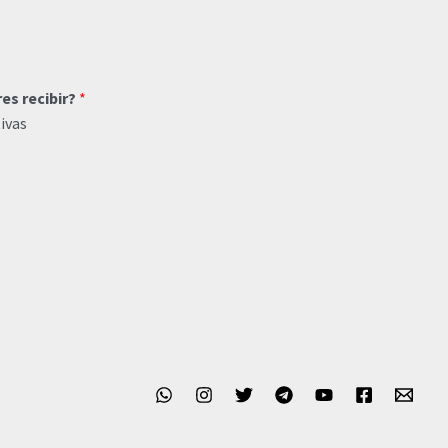
res recibir?
*
ivas
o