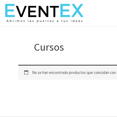
Ir
al
contenido
Cursos
No se han encontrado productos que coincidan con t