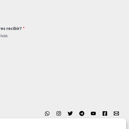
res recibir?
*
ivas
o