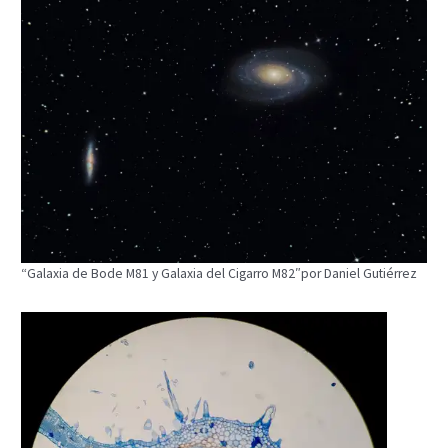
“Galaxia de Bode M81 y Galaxia del Cigarro M82″por Daniel Gutiérrez