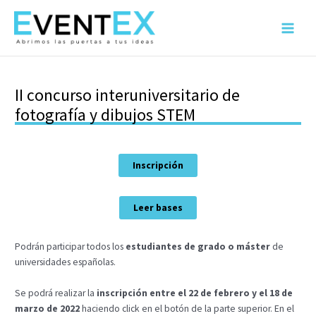
Ir
al
Main
contenido
Menu
II concurso interuniversitario de
fotografía y dibujos STEM
Inscripción
Leer bases
Podrán participar todos los
estudiantes de grado o máster
de
universidades españolas.
Se podrá realizar la
inscripción entre el 22 de febrero y el 18 de
marzo de 2022
haciendo click en el botón de la parte superior. En el