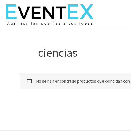
Ir
al
contenido
ciencias
No se han encontrado productos que coincidan con t