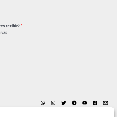
res recibir?
*
ivas
o