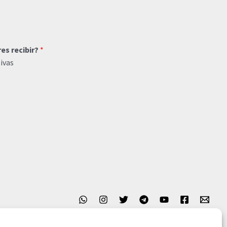
res recibir?
*
ivas
o