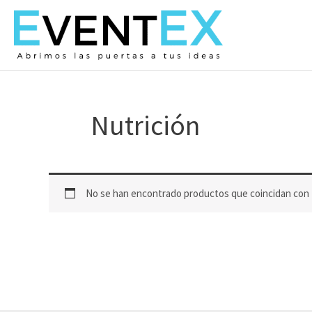
Ir
al
contenido
Nutrición
No se han encontrado productos que coincidan con t