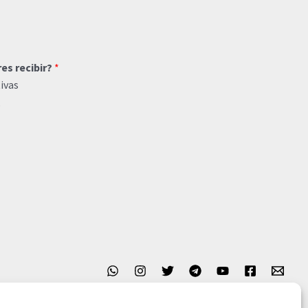
res recibir?
*
ivas
o