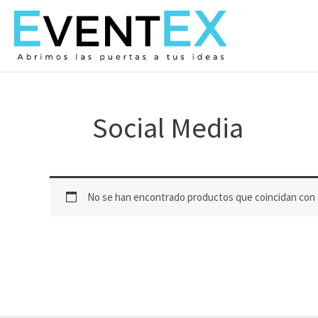
Ir
al
contenido
Social Media
No se han encontrado productos que coincidan con t