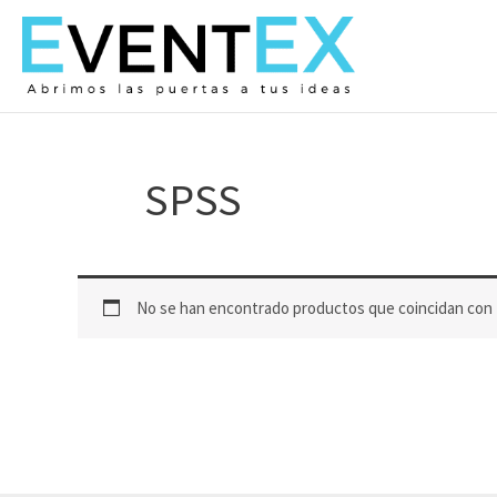
Ir
al
contenido
SPSS
No se han encontrado productos que coincidan con t