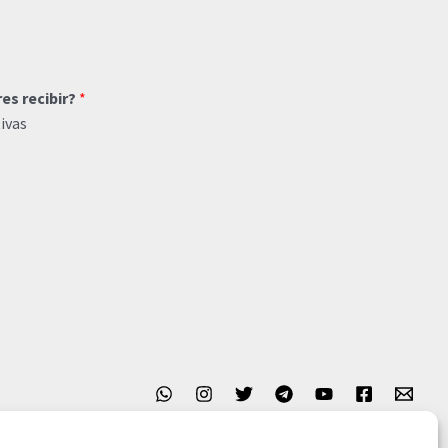
res recibir?
*
ivas
o