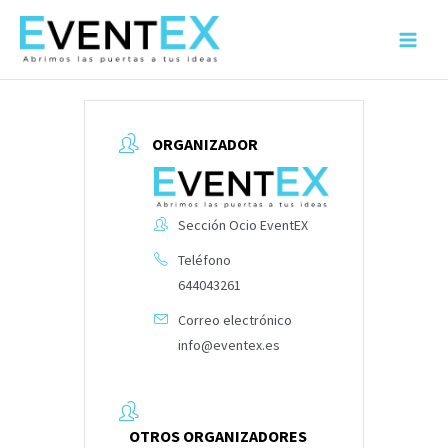
Ir
al
Main
contenido
Menu
ORGANIZADOR
Sección Ocio EventEX
Teléfono
644043261
Correo electrónico
info@eventex.es
OTROS ORGANIZADORES