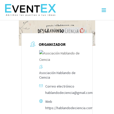
Ir
al
Main
contenido
Menu
ORGANIZADOR
Asociación Hablando de
Ciencia
Correo electrónico
hablandodeciencia@gmail.com
Web
https://hablandodeciencia.com/