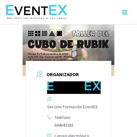
Ir
al
Main
contenido
Menu
ORGANIZADOR
Sección Formación EventEX
Teléfono
644043261
Correo electrónico