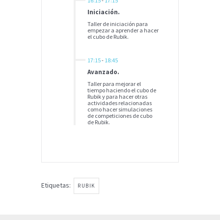
16:15
-
17:15
Iniciación.
Taller de iniciación para
empezar a aprender a hacer
el cubo de Rubik.
17:15
-
18:45
Avanzado.
Taller para mejorar el
tiempo haciendo el cubo de
Rubik y para hacer otras
actividades relacionadas
como hacer simulaciones
de competiciones de cubo
de Rubik.
Etiquetas:
RUBIK