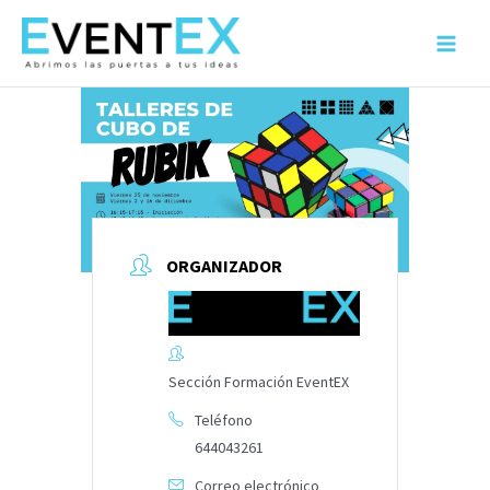
Ir
al
Main
contenido
Menu
ORGANIZADOR
Sección Formación EventEX
Teléfono
644043261
Correo electrónico