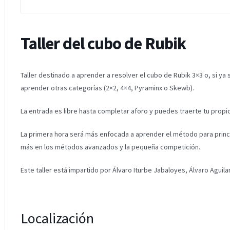
Taller del cubo de Rubik
Taller destinado a aprender a resolver el cubo de Rubik 3×3 o, si ya
aprender otras categorías (2×2, 4×4, Pyraminx o Skewb).
La entrada es libre hasta completar aforo y puedes traerte tu propio
La primera hora será más enfocada a aprender el método para princ
más en los métodos avanzados y la pequeña competición.
Este taller está impartido por Álvaro Iturbe Jabaloyes, Álvaro Aguil
Localización