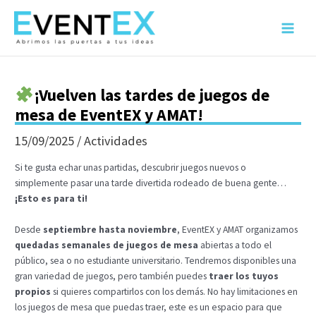
Ir
al
Main
contenido
Menu
¡Vuelven las tardes de juegos de
mesa de EventEX y AMAT!
15/09/2025
/
Actividades
Si te gusta echar unas partidas, descubrir juegos nuevos o
simplemente pasar una tarde divertida rodeado de buena gente…
¡Esto es para ti!
Desde
septiembre hasta noviembre
, EventEX y AMAT organizamos
quedadas semanales de juegos de mesa
abiertas a todo el
público, sea o no estudiante universitario. Tendremos disponibles una
gran variedad de juegos, pero también puedes
traer los tuyos
propios
si quieres compartirlos con los demás. No hay limitaciones en
los juegos de mesa que puedas traer, este es un espacio para que