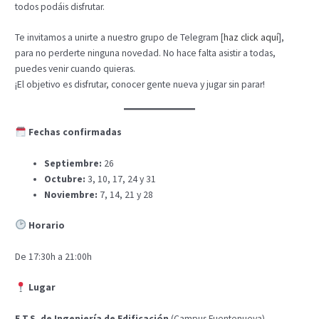
todos podáis disfrutar.
Te invitamos a unirte a nuestro grupo de Telegram [
haz click aquí
],
para no perderte ninguna novedad. No hace falta asistir a todas,
puedes venir cuando quieras.
¡El objetivo es disfrutar, conocer gente nueva y jugar sin parar!
​ Fechas confirmadas
Septiembre:
26
Octubre:
3, 10, 17, 24 y 31
Noviembre:
7, 14, 21 y 28
​
Horario
De 17:30h a 21:00h
​ Lugar
E.T.S. de Ingeniería de Edificación
(Campus Fuentenueva)