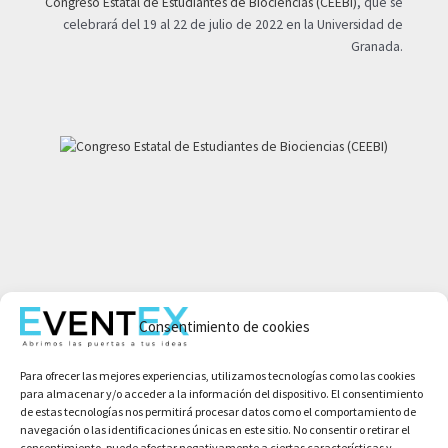
Congreso Estatal de Estudiantes de Biociencias (CEEBI)
, que se
celebrará del 19 al 22 de julio de 2022 en la Universidad de
Granada.
Mi cuenta
Consentimiento de cookies
Aviso legal
Política de privacidad
Para ofrecer las mejores experiencias, utilizamos tecnologías como las cookies
Condiciones de compra
para almacenar y/o acceder a la información del dispositivo. El consentimiento
Política de cookies
de estas tecnologías nos permitirá procesar datos como el comportamiento de
navegación o las identificaciones únicas en este sitio. No consentir o retirar el
consentimiento, puede afectar negativamente a ciertas características y