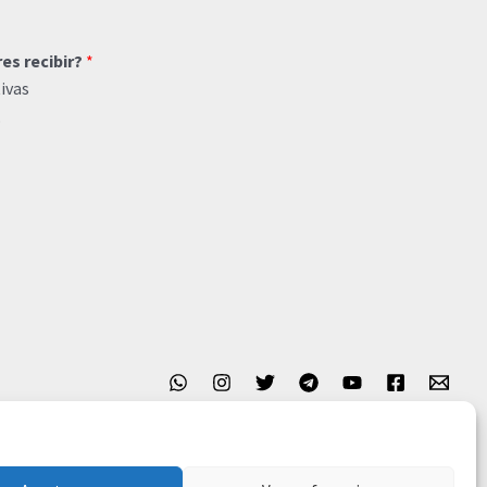
res recibir?
*
ivas
o